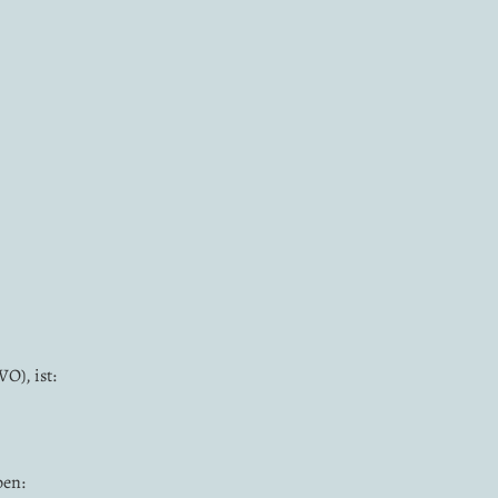
O), ist:
ben: