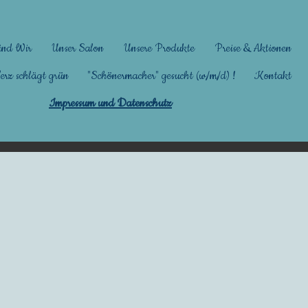
ind Wir
Unser Salon
Unsere Produkte
Preise & Aktionen
rz schlägt grün
"Schönermacher" gesucht (w/m/d) !
Kontakt
Impressum und Datenschutz