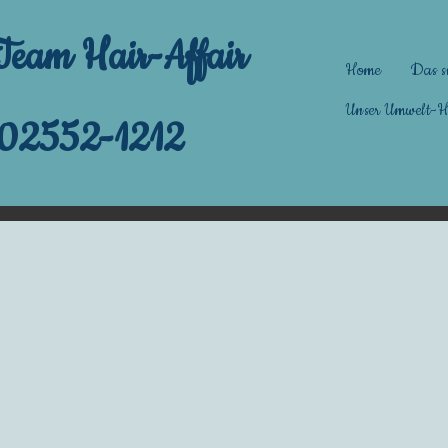
-Team Hair-Affair
Home
Das s
Unser Umwelt-He
 02552-1212